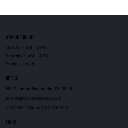
WORKING HOURS
Mon-Fri: 9 AM – 6 PM
Saturday: 9 AM – 4 PM
Sunday: closed
OFFICE
500 S Lamar Blvd, Austin, TX 78704
tommy@3tommysconst.com
(512) 359-4166
or
(512) 576-2307
LINKS