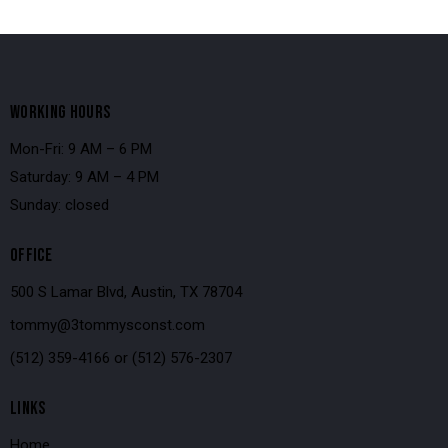
WORKING HOURS
Mon-Fri: 9 AM – 6 PM
Saturday: 9 AM – 4 PM
Sunday: closed
OFFICE
500 S Lamar Blvd, Austin, TX 78704
tommy@3tommysconst.com
(512) 359-4166
or
(512) 576-2307
LINKS
Home