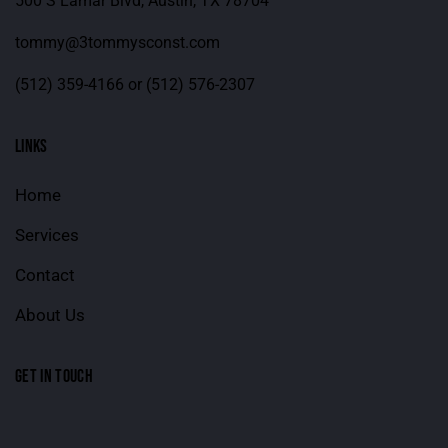
500 S Lamar Blvd, Austin, TX 78704
tommy@3tommysconst.com
(512) 359-4166
or
(512) 576-2307
LINKS
Home
Services
Contact
About Us
GET IN TOUCH